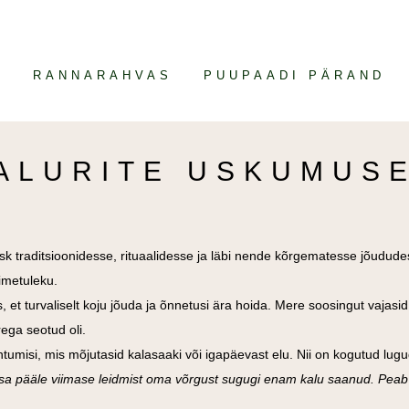
M
RANNARAHVAS
PUUPAADI PÄRAND
ALURITE USKUMUS
 traditsioonidesse, rituaalidesse ja läbi nende kõrgematesse jõududess
oimetuleku.
s, et turvaliselt koju jõuda ja õnnetusi ära hoida. Mere soosingut vaja
erega seotud oli.
umisi, mis mõjutasid kalasaaki või igapäevast elu. Nii on kogutud lugud
 isa pääle viimase leidmist oma võrgust sugugi enam kalu saanud. Peab 