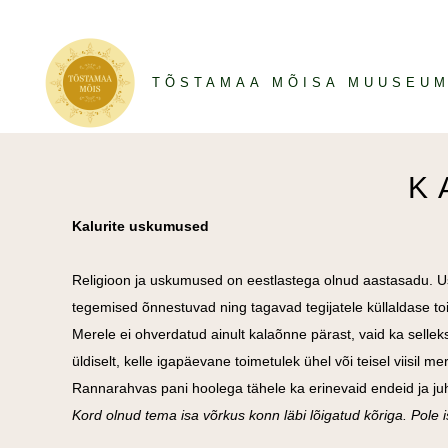
TÕSTAMAA MÕISA MUUSEU
K
Kalurite uskumused
Religioon ja uskumused on eestlastega olnud aastasadu. Usk
tegemised õnnestuvad ning tagavad tegijatele küllaldase t
Merele ei ohverdatud ainult kalaõnne pärast, vaid ka sellek
üldiselt, kelle igapäevane toimetulek ühel või teisel viisil m
Rannarahvas pani hoolega tähele ka erinevaid endeid ja juht
Kord olnud tema isa võrkus konn läbi lõigatud kõriga. Pole