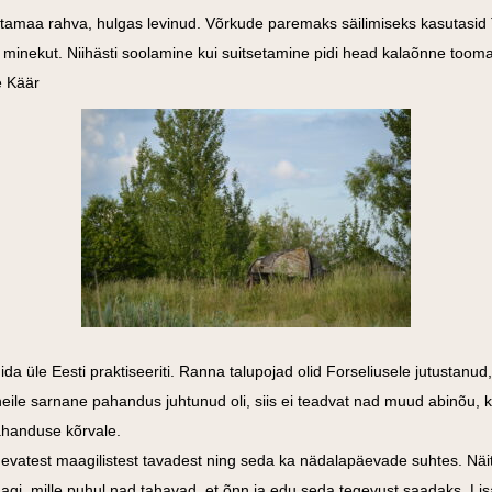
stamaa rahva, hulgas levinud.
Võrkude paremaks säilimiseks kasutasi
minekut. Niihästi soolamine kui suitsetamine pidi head kalaõnne toom
e Käär
a üle Eesti praktiseeriti. Ranna talupojad olid Forseliusele jutustanu
 neile sarnane pahandus juhtunud oli, siis ei teadvat nad muud abinõu,
pahanduse kõrvale.
inevatest maagilistest tavadest ning seda ka nädalapäevade suhtes. Nä
dagi, mille puhul nad tahavad, et õnn ja edu seda tegevust saadaks. Li