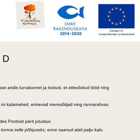
ED
e andis turvatunnet ja lootust, et ettevõetud tööd ning
sid nii kalamehed, erinevad meresõitjad ning rannarahvas
es Pootsist pärit jutustus:
konna selle põhjuseks; enne saanud alati palju kalu.