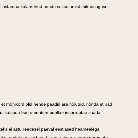
d Tõstamaa kalamehed nende suitsetamist
mitmesuguse
a.
d, et mõnikord olid nende paadid ära nõiutud, nõnda et nad
 kui katsuda Excrementum puellae incorruptae saada,
iteks ei astu reedesel päeval eestlased heameelega
saks reedele ei alustanud rannarahvas sageli suuremate