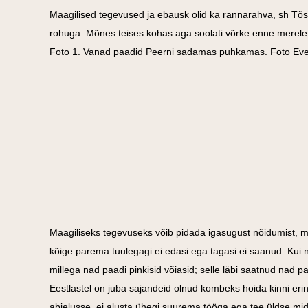
Maagilised tegevused ja ebausk olid ka rannarahva, sh Tõ
rohuga. Mõnes teises kohas aga soolati võrke enne merele 
Foto 1. Vanad paadid Peerni sadamas puhkamas. Foto Ev
Maagiliseks tegevuseks võib pidada igasugust nõidumist, mid
kõige parema tuulegagi ei edasi ega tagasi ei saanud. Kui
millega nad paadi pinkisid võiasid; selle läbi saatnud nad 
Eestlastel on juba sajandeid olnud kombeks hoida kinni er
abielusse, ei alusta ühegi suurema tööga ega tee üldse mi