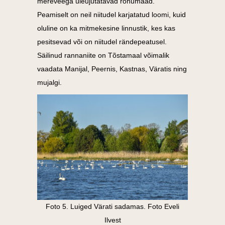
mereveega üleujutatavad rohumaad.
Peamiselt on neil niitudel karjatatud loomi, kuid
oluline on ka mitmekesine linnustik, kes kas
pesitsevad või on niitudel rändepeatusel.
Säilinud rannaniite on Tõstamaal võimalik
vaadata Manijal, Peernis, Kastnas, Väratis ning
mujalgi.
Foto 5. Luiged Värati sadamas. Foto Eveli
Ilvest