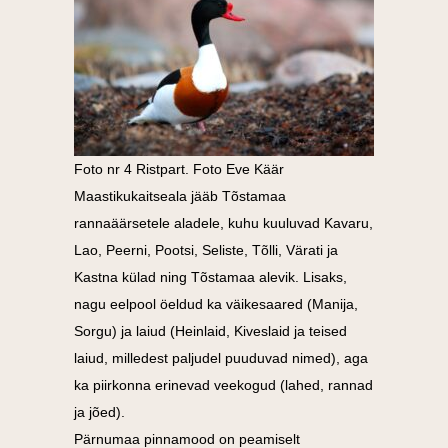
Foto nr 4 Ristpart. Foto Eve Käär
Maastikukaitseala jääb Tõstamaa
rannaäärsetele aladele, kuhu kuuluvad Kavaru,
Lao, Peerni, Pootsi, Seliste, Tõlli, Värati ja
Kastna külad ning Tõstamaa alevik. Lisaks,
nagu eelpool öeldud ka väikesaared (Manija,
Sorgu) ja laiud (Heinlaid, Kiveslaid ja teised
laiud, milledest paljudel puuduvad nimed), aga
ka piirkonna erinevad veekogud (lahed, rannad
ja jõed).
Pärnumaa pinnamood on peamiselt