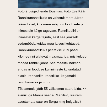
Foto 2 Luiged lendu tõusmas. Foto Eve Käär
Rannikumaastikuks on vahetult mere äärde
jäävad alad, kus mere mõju on loodusele ja
inimestele kõige tugevam. Rannikupiiri on
inimestel kerge tajuda, sest see jookseb
sedamööda kuidas maa ja vesi kohtuvad.
Rannikumaastikuks peetakse kuni paari
kilomeetrini ulatuvat maismaariba, mis kulgeb
mööda rannikujoont. See maastik hõlmab
endas nii looduse kui inimeste kujundatud
alasid: rannaniite, roostikke, karjamaid,
rannikumetsa ja muud.
Tõstamaale jääb 55 väiksemat saart-laidu: 44
elanikuga Manija saar e. Manilaid, suurem
asustamata saar on Sorgu ning hulgaliselt