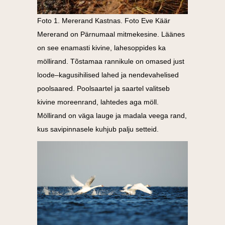
Foto 1. Mererand Kastnas. Foto Eve Käär
Mererand on Pärnumaal mitmekesine. Läänes
on see enamasti kivine, lahesoppides ka
möllirand. T
õstamaa rannikule on omased just
loode–kagusihilised lahed ja nendevahelised
poolsaared. Poolsaartel ja saartel valitseb
kivine moreenrand, lahtedes aga möll.
Möllirand on väga lauge ja madala veega rand,
kus savipinnasele kuhjub palju setteid.