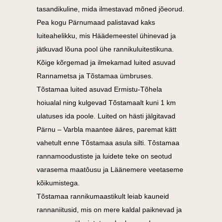
tasandikuline, mida ilmestavad mõned jõeorud.
Pea kogu Pärnumaad palistavad kaks
luiteahelikku, mis Häädemeestel ühinevad ja
jätkuvad lõuna pool ühe rannikuluitestikuna.
Kõige kõrgemad ja ilmekamad luited asuvad
Rannametsa ja Tõstamaa ümbruses.
Tõstamaa luited asuvad Ermistu-Tõhela
hoiualal ning kulgevad Tõstamaalt kuni 1 km
ulatuses ida poole. Luited on hästi jälgitavad
Pärnu – Varbla maantee ääres, paremat kätt
vahetult enne Tõstamaa asula silti. Tôstamaa
rannamoodustiste ja luidete teke on seotud
varasema maatôusu ja Läänemere veetaseme
kõikumistega.
Tõstamaa rannikumaastikult leiab kauneid
rannaniitusid, mis on mere kaldal paiknevad ja