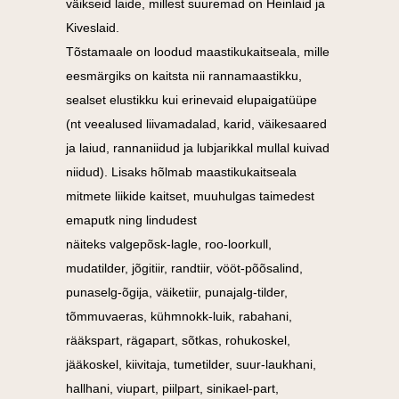
väikseid laide, millest suuremad on Heinlaid ja
Kiveslaid.
Tõstamaale on loodud maastikukaitseala, mille
eesmärgiks on kaitsta nii rannamaastikku,
sealset elustikku kui erinevaid elupaigatüüpe
(nt veealused liivamadalad, karid, väikesaared
ja laiud, rannaniidud ja lubjarikkal mullal kuivad
niidud). Lisaks hõlmab maastikukaitseala
mitmete liikide kaitset, muuhulgas taimedest
emaputk
ning lindudest
näiteks valgepõsk-lagle, roo-loorkull,
mudatilder, jõgitiir, randtiir, vööt-põõsalind,
punaselg-õgija, väiketiir, punajalg-tilder,
tõmmuvaeras, kühmnokk-luik, rabahani,
rääkspart, rägapart, sõtkas, rohukoskel,
jääkoskel, kiivitaja, tumetilder, suur-laukhani,
hallhani, viupart, piilpart, sinikael-part,